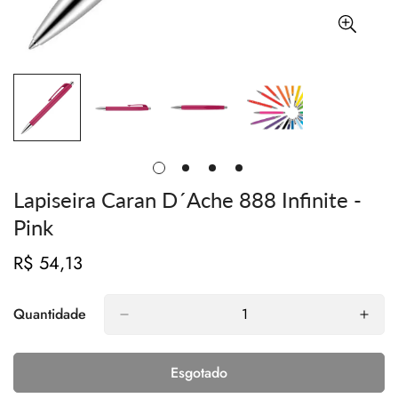
Lapiseira Caran D´Ache 888 Infinite -
Pink
R$ 54,13
Preço
regular
Quantidade
Esgotado