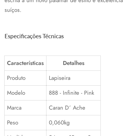
escrita a um novo patamar de estilo e excelência
No, I'm not
Yes, I am
suíços.
Especificações Técnicas
Características
Detalhes
Produto
Lapiseira
Modelo
888 - Infinite - Pink
Marca
Caran D´ Ache
Peso
0,060kg