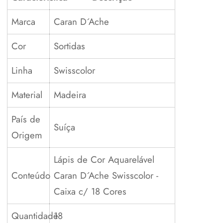
Marca
Caran D´Ache
Cor
Sortidas
Linha
Swisscolor
Material
Madeira
País de
Suíça
Origem
Lápis de Cor Aquarelável
Conteúdo
Caran D´Ache Swisscolor -
Caixa c/ 18 Cores
Quantidade
18