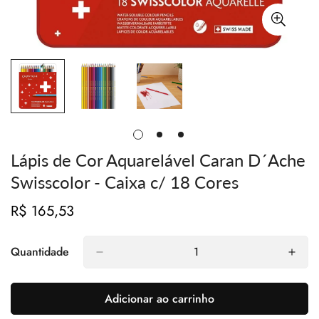
Lápis de Cor Aquarelável Caran D´Ache
Swisscolor - Caixa c/ 18 Cores
R$ 165,53
Preço
regular
Quantidade
Adicionar ao carrinho