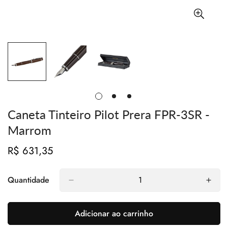
Caneta Tinteiro Pilot Prera FPR-3SR -
Marrom
R$ 631,35
Preço
regular
Quantidade
Adicionar ao carrinho