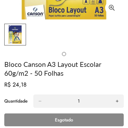
Bloco Canson A3 Layout Escolar
60g/m2 - 50 Folhas
R$ 24,18
Preço
regular
Quantidade
Esgotado